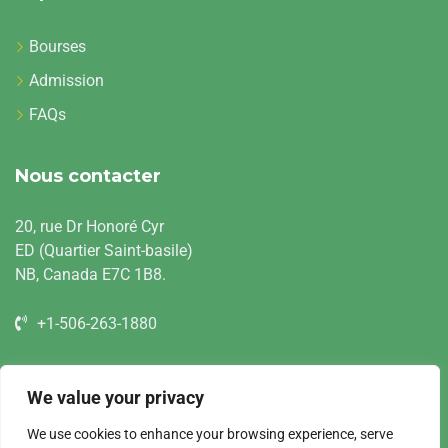
Bourses
Admission
FAQs
Nous contacter
20, rue Dr Honoré Cyr
ED (Quartier Saint-basile)
NB, Canada E7C 1B8.
+1-506-263-1880
info@ciesa.ca
We value your privacy
scg.ciesacanada.ca
We use cookies to enhance your browsing experience, serve