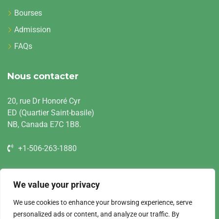
Bourses
Admission
FAQs
Nous contacter
20, rue Dr Honoré Cyr
ED (Quartier Saint-basile)
NB, Canada E7C 1B8.
+1-506-263-1880
info@ciesa.ca
We value your privacy
scg.ciesacanada.ca
We use cookies to enhance your browsing experience, serve
personalized ads or content, and analyze our traffic. By