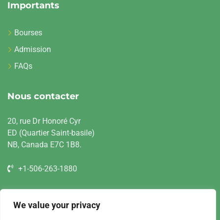
Importants
Bourses
Admission
FAQs
Nous contacter
20, rue Dr Honoré Cyr
ED (Quartier Saint-basile)
NB, Canada E7C 1B8.
+1-506-263-1880
info@ciesa.ca
We value your privacy
scg.ciesacanada.ca